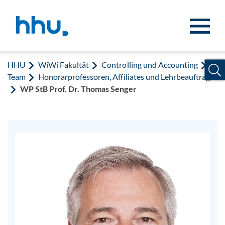
Zum Inhalt springen
Zur Suche springen
HHU
WiWi Fakultät
Controlling und Accounting
Team
Honorarprofessoren, Affiliates und Lehrbeauftragte
WP StB Prof. Dr. Thomas Senger