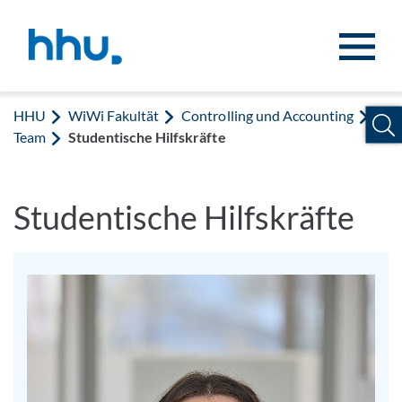
Zum Inhalt springen
Zur Suche springen
HHU
WiWi Fakultät
Controlling und Accounting
Team
Studentische Hilfskräfte
Studentische Hilfskräfte