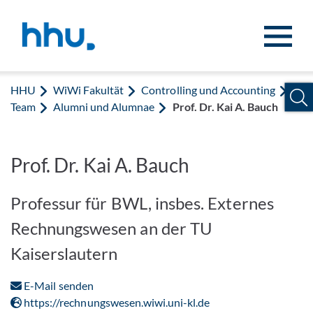
Zum Inhalt springen
Zur Suche springen
HHU
WiWi Fakultät
Controlling und Accounting
Team
Alumni und Alumnae
Prof. Dr. Kai A. Bauch
Prof. Dr. Kai A. Bauch
Professur für BWL, insbes. Externes
Rechnungswesen an der TU
Kaiserslautern
E-Mail senden
https://rechnungswesen.wiwi.uni-kl.de