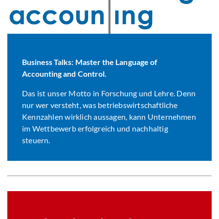
Business Talks: Master the Language of
Accounting and Control.
Das ist unser Motto in Forschung und Lehre. Denn
nur wer versteht, was betriebswirtschaftliche
Kennzahlen wirklich aussagen, kann Unternehmen
im Wettbewerb erfolgreich und nachhaltig
steuern.