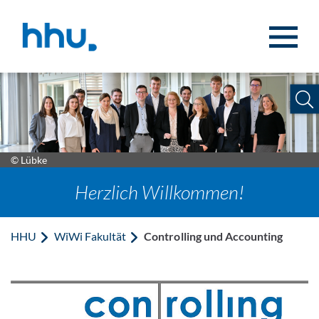
Zum Inhalt springen
Zur Suche springen
© Lübke
Herzlich Willkommen!
HHU
WiWi Fakultät
Controlling und Accounting