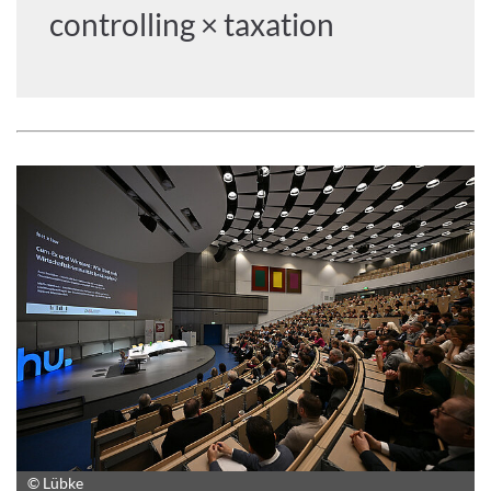
controlling × taxation
© Lübke