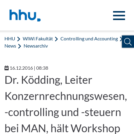
Zum Inhalt springen
Zur Suche springen
HHU
WiWi Fakultät
Controlling und Accounting
News
Newsarchiv
16.12.2016 | 08:38
Dr. Ködding, Leiter
Konzernrechnungswesen,
-controlling und -steuern
bei MAN, hält Workshop