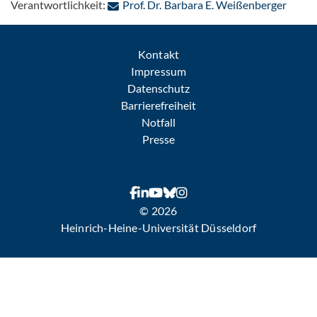
: Per 
Verantwortlichkeit:
Prof. Dr. Barbara E. Weißenberger
Kontakt
Impressum
Datenschutz
Barrierefreiheit
Notfall
Presse
© 2026
Heinrich-Heine-Universität Düsseldorf