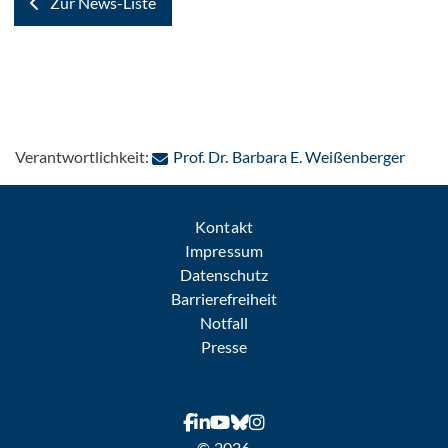
Zur News-Liste
: Per 
Verantwortlichkeit:
Prof. Dr. Barbara E. Weißenberger
Kontakt
Impressum
Datenschutz
Barrierefreiheit
Notfall
Presse
© 2026