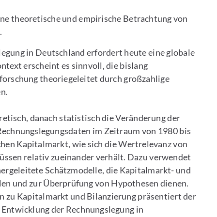
ine theoretische und empirische Betrachtung von
.
gung in Deutschland erfordert heute eine globale
text erscheint es sinnvoll, die bislang
orschung theoriegeleitet durch großzahlige
n.
retisch, danach statistisch die Veränderung der
Rechnungslegungsdaten im Zeitraum von 1980 bis
chen Kapitalmarkt, wie sich die Wertrelevanz von
sen relativ zueinander verhält. Dazu verwendet
rgeleitete Schätzmodelle, die Kapitalmarkt- und
len und zur Überprüfung von Hypothesen dienen.
n zu Kapitalmarkt und Bilanzierung präsentiert der
r Entwicklung der Rechnungslegung in