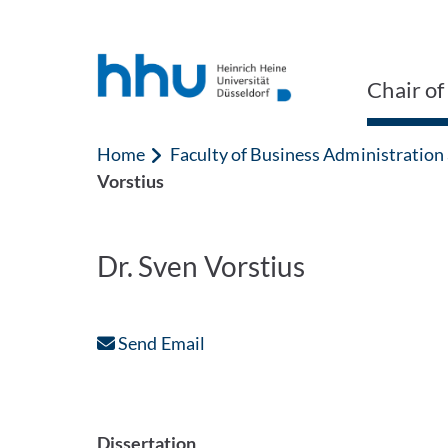
Jump to content
Jump to search
Chair o
Home
Faculty of Business Administratio
Vorstius
Dr. Sven Vorstius
Send Email
Dissertation